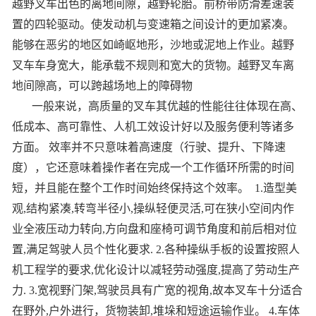
越野叉车出色的离地间隙，越野轮胎。前桥带防滑差速装
置的四轮驱动。使发动机与变速箱之间设计的更加紧凑。
能够在恶劣的地区如崎岖地形，沙地或泥地上作业。越野
叉车车身宽大，能承载不规则和宽大的货物。越野叉车离
地间隙高，可以跨越场地上的障碍物
一般来说，高质量的叉车其优越的性能往往体现在高、
低成本、高可靠性、人机工效设计好以及服务便利等诸多
方面。 效率并不只意味着高速度（行驶、提升、下降速
度），它还意味着操作者在完成一个工作循环所需的时间
短，并且能在整个工作时间始终保持这个效率。 1.造型美
观,结构紧凑,转弯半径小,操纵轻便灵活,可在狭小空间内作
业全液压动力转向,方向盘和座椅可调节角度和前后相对位
置,满足驾驶人员个性化要求. 2.各种操纵手板的设置按照人
机工程学的要求,优化设计以减轻劳动强度,提高了劳动生产
力. 3.宽视野门架,驾驶员具有广宽的视角,故本叉车十分适合
在野外,户外进行，货物装卸,堆垛和短途运输作业。 4.车体