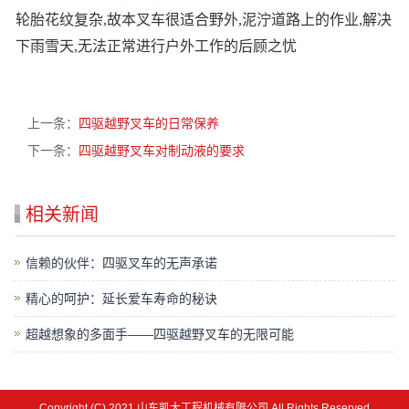
轮胎花纹复杂,故本叉车很适合野外,泥泞道路上的作业,解决
下雨雪天,无法正常进行户外工作的后顾之忧
上一条：
四驱越野叉车的日常保养
下一条：
四驱越野叉车对制动液的要求
相关新闻
信赖的伙伴：四驱叉车的无声承诺
精心的呵护：延长爱车寿命的秘诀
超越想象的多面手——四驱越野叉车的无限可能
Copyright (C) 2021 山东凯大工程机械有限公司 All Rights Reserved